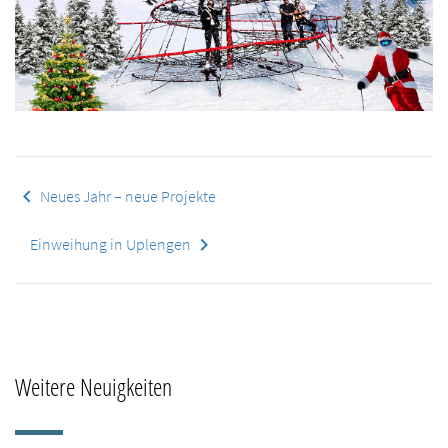
keyboard_arrow_left
Neues Jahr – neue Projekte
keyboard_arrow_right
Einweihung in Uplengen
Weitere Neuigkeiten