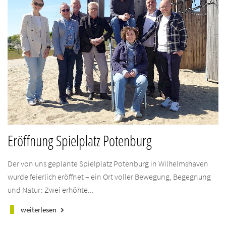
Eröffnung Spielplatz Potenburg
Der von uns geplante Spielplatz Potenburg in Wilhelmshaven
wurde feierlich eröffnet – ein Ort voller Bewegung, Begegnung
und Natur: Zwei erhöhte...
weiterlesen
keyboard_arrow_right