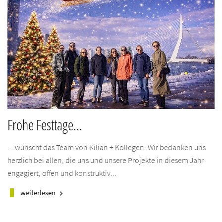
Frohe Festtage...
…wünscht das Team von Kilian + Kollegen. Wir bedanken uns
herzlich bei allen, die uns und unsere Projekte in diesem Jahr
engagiert, offen und konstruktiv...
weiterlesen
keyboard_arrow_right