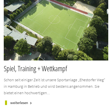
Spiel, Training + Wettkampf
Schon seit einiger Zeit ist unsere Sportanlage „Ehestorfer Weg“
in Hamburg in Betrieb und wird bestens angenommen. Sie
bietet einen hochwertigen...
weiterlesen
keyboard_arrow_right