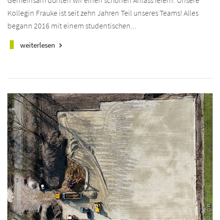
Gemeinsam durften wir einen schönen Anlass feiern: Unsere
Kollegin Frauke ist seit zehn Jahren Teil unseres Teams! Alles
begann 2016 mit einem studentischen...
weiterlesen
keyboard_arrow_right