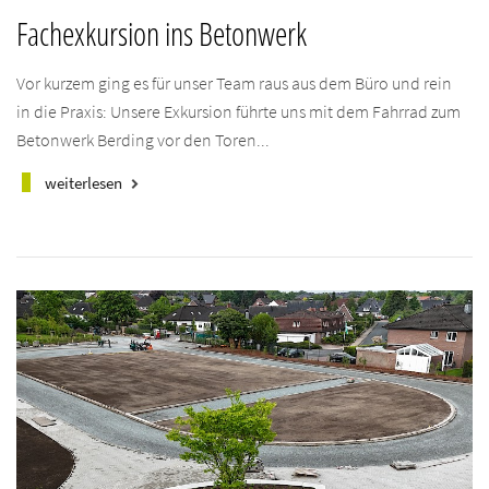
Fachexkursion ins Betonwerk
Vor kurzem ging es für unser Team raus aus dem Büro und rein
in die Praxis: Unsere Exkursion führte uns mit dem Fahrrad zum
Betonwerk Berding vor den Toren...
weiterlesen
keyboard_arrow_right