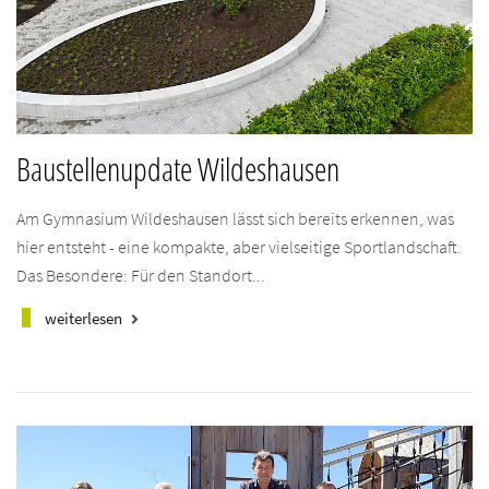
Baustellenupdate Wildeshausen
Am Gymnasium Wildeshausen lässt sich bereits erkennen, was
hier entsteht - eine kompakte, aber vielseitige Sportlandschaft.
Das Besondere: Für den Standort...
weiterlesen
keyboard_arrow_right