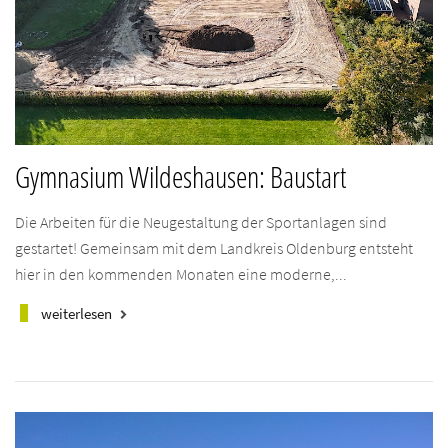
Gymnasium Wildeshausen: Baustart
Die Arbeiten für die Neugestaltung der Sportanlagen sind
gestartet! Gemeinsam mit dem Landkreis Oldenburg entsteht
hier in den kommenden Monaten eine moderne,...
weiterlesen
keyboard_arrow_right