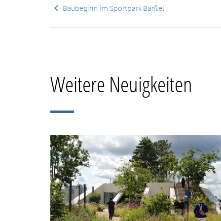
keyboard_arrow_left
Baubeginn im Sportpark Barßel
Weitere Neuigkeiten