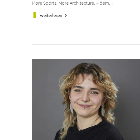
More Sports. More Architecture. – dem...
weiterlesen
keyboard_arrow_right