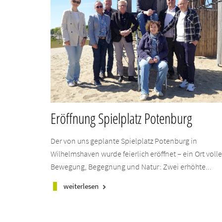
Eröffnung Spielplatz Potenburg
Der von uns geplante Spielplatz Potenburg in
Wilhelmshaven wurde feierlich eröffnet – ein Ort volle
Bewegung, Begegnung und Natur: Zwei erhöhte...
weiterlesen
keyboard_arrow_right