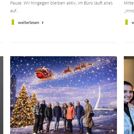
Pause. Wir hingegen bleiben aktiv, im Büro läuft alles
Mitte
auf...
„Inno
weiterlesen
w
keyboard_arrow_right