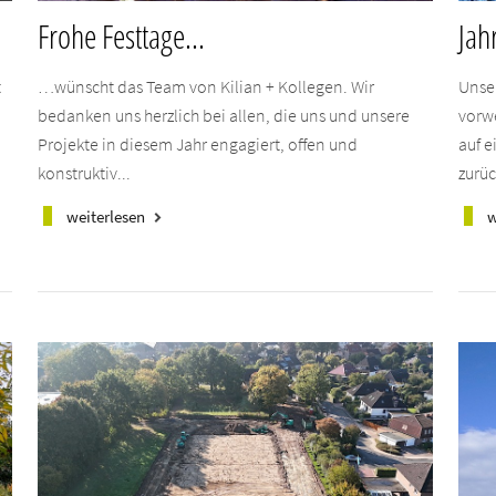
Frohe Festtage...
Jah
t
…wünscht das Team von Kilian + Kollegen. Wir
Unse
bedanken uns herzlich bei allen, die uns und unsere
vorw
Projekte in diesem Jahr engagiert, offen und
auf e
konstruktiv...
zurüc
weiterlesen
w
keyboard_arrow_right