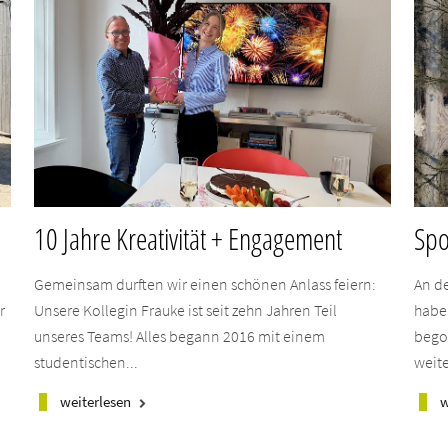
10 Jahre Kreativität + Engagement
Spo
Gemeinsam durften wir einen schönen Anlass feiern:
An d
r
Unsere Kollegin Frauke ist seit zehn Jahren Teil
habe
unseres Teams! Alles begann 2016 mit einem
bego
studentischen...
weite
weiterlesen
w
keyboard_arrow_right