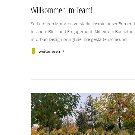
Willkommen im Team!
Seit einigen Monaten verstärkt Jasmin unser Büro mi
frischem Blick und Engagement. Mit einem Bachelor
in Urban Design bringt sie ihre gestalterische und...
weiterlesen
keyboard_arrow_right