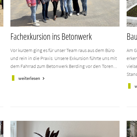
Fachexkursion ins Betonwerk
Bau
Vor kurzem ging es für unser Team raus aus dem Büro
Am G
.
und rein in die Praxis: Unsere Exkursion führte uns mit
erken
dem Fahrrad zum Betonwerk Berding vor den Toren...
viels
Stand
weiterlesen
keyboard_arrow_right
w