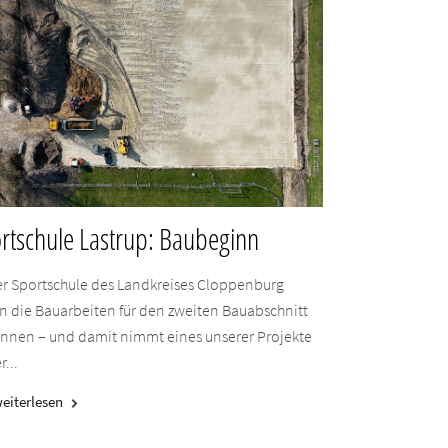
rtschule Lastrup: Baubeginn
er Sportschule des Landkreises Cloppenburg
n die Bauarbeiten für den zweiten Bauabschnitt
nnen – und damit nimmt eines unserer Projekte
r...
eiterlesen
keyboard_arrow_right