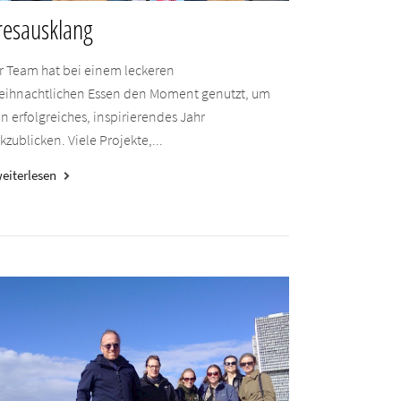
resausklang
r Team hat bei einem leckeren
eihnachtlichen Essen den Moment genutzt, um
in erfolgreiches, inspirierendes Jahr
kzublicken. Viele Projekte,...
eiterlesen
keyboard_arrow_right