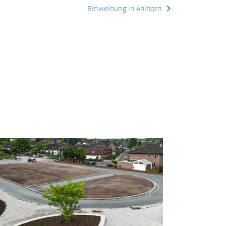
keyboard_arrow_right
Einweihung in Ahlhorn