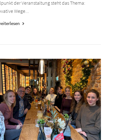
lpunkt der Veranstaltung steht das Thema:
vative Wege...
eiterlesen
keyboard_arrow_right