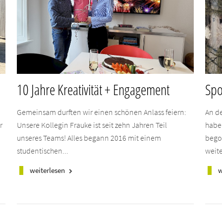
10 Jahre Kreativität + Engagement
Spo
Gemeinsam durften wir einen schönen Anlass feiern:
An d
r
Unsere Kollegin Frauke ist seit zehn Jahren Teil
habe
unseres Teams! Alles begann 2016 mit einem
bego
studentischen...
weite
weiterlesen
w
keyboard_arrow_right