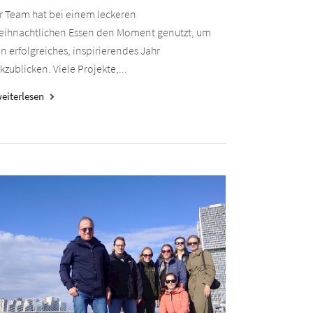
r Team hat bei einem leckeren
eihnachtlichen Essen den Moment genutzt, um
in erfolgreiches, inspirierendes Jahr
kzublicken. Viele Projekte,...
eiterlesen
keyboard_arrow_right