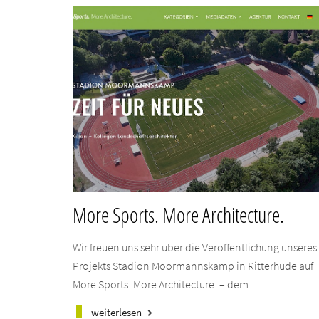
More Sports. More Architecture.
Wir freuen uns sehr über die Veröffentlichung unseres
Projekts Stadion Moormannskamp in Ritterhude auf
More Sports. More Architecture. – dem...
weiterlesen
keyboard_arrow_right