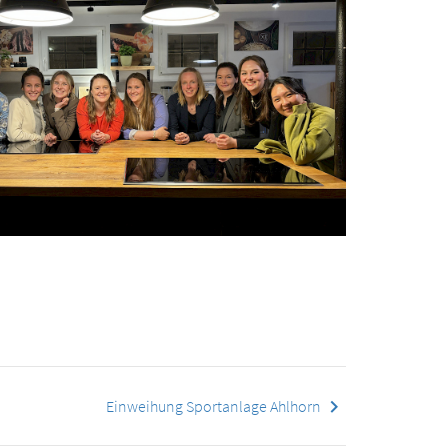
keyboard_arrow_right
Einweihung Sportanlage Ahlhorn