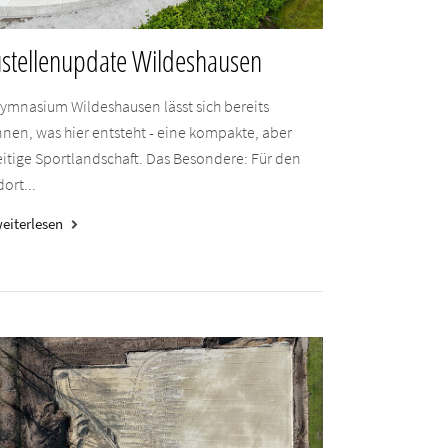
stellenupdate Wildeshausen
ymnasium Wildeshausen lässt sich bereits
nen, was hier entsteht - eine kompakte, aber
eitige Sportlandschaft. Das Besondere: Für den
ort...
eiterlesen
keyboard_arrow_right