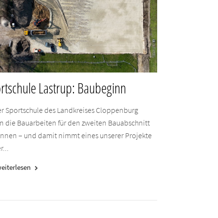
rtschule Lastrup: Baubeginn
er Sportschule des Landkreises Cloppenburg
n die Bauarbeiten für den zweiten Bauabschnitt
nnen – und damit nimmt eines unserer Projekte
r...
eiterlesen
keyboard_arrow_right