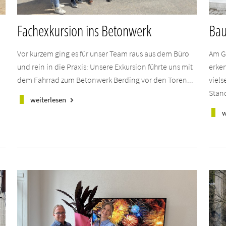
Fachexkursion ins Betonwerk
Bau
Vor kurzem ging es für unser Team raus aus dem Büro
Am G
.
und rein in die Praxis: Unsere Exkursion führte uns mit
erken
dem Fahrrad zum Betonwerk Berding vor den Toren...
viels
Stand
weiterlesen
keyboard_arrow_right
w