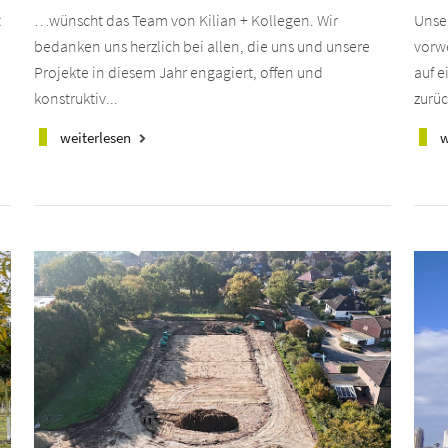
t
…wünscht das Team von Kilian + Kollegen. Wir
Unse
bedanken uns herzlich bei allen, die uns und unsere
vorw
Projekte in diesem Jahr engagiert, offen und
auf e
konstruktiv...
zurüc
weiterlesen
w
keyboard_arrow_right