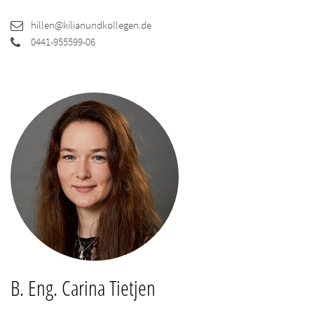
hillen@kilianundkollegen.de
0441-955599-06
B. Eng. Carina Tietjen