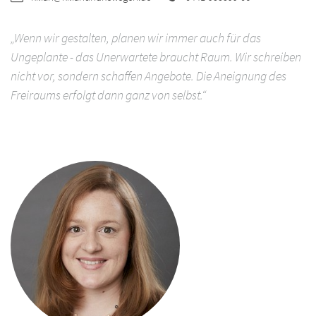
„Wenn wir gestalten, planen wir immer auch für das
Ungeplante - das Unerwartete braucht Raum. Wir schreiben
nicht vor, sondern schaffen Angebote. Die Aneignung des
Freiraums erfolgt dann ganz von selbst.“