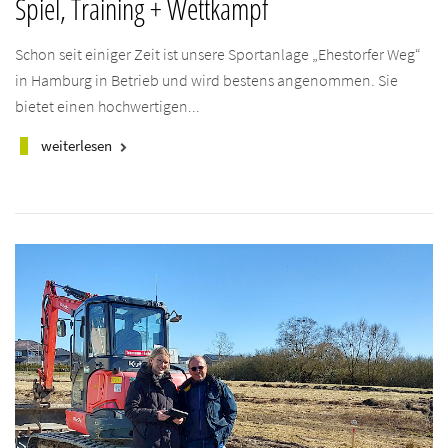
Spiel, Training + Wettkampf
Schon seit einiger Zeit ist unsere Sportanlage „Ehestorfer Weg“
in Hamburg in Betrieb und wird bestens angenommen. Sie
bietet einen hochwertigen...
weiterlesen
keyboard_arrow_right