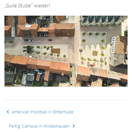
„Gute Stube“ wieder!
keyboard_arrow_left
American Football in Ritterhude
keyboard_arrow_right
Fertig: Campus in Wildeshausen