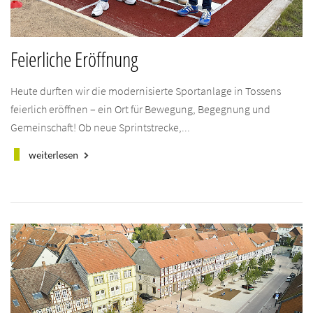
Feierliche Eröffnung
Heute durften wir die modernisierte Sportanlage in Tossens
feierlich eröffnen – ein Ort für Bewegung, Begegnung und
Gemeinschaft! Ob neue Sprintstrecke,...
weiterlesen
keyboard_arrow_right