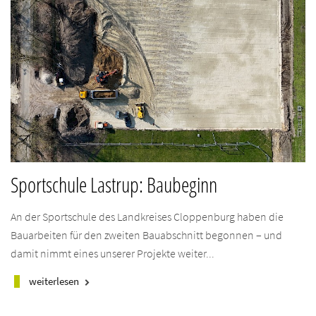
Sportschule Lastrup: Baubeginn
An der Sportschule des Landkreises Cloppenburg haben die
Bauarbeiten für den zweiten Bauabschnitt begonnen – und
damit nimmt eines unserer Projekte weiter...
weiterlesen
keyboard_arrow_right