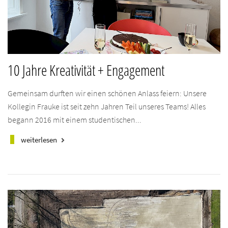
10 Jahre Kreativität + Engagement
Gemeinsam durften wir einen schönen Anlass feiern: Unsere
Kollegin Frauke ist seit zehn Jahren Teil unseres Teams! Alles
begann 2016 mit einem studentischen...
weiterlesen
keyboard_arrow_right