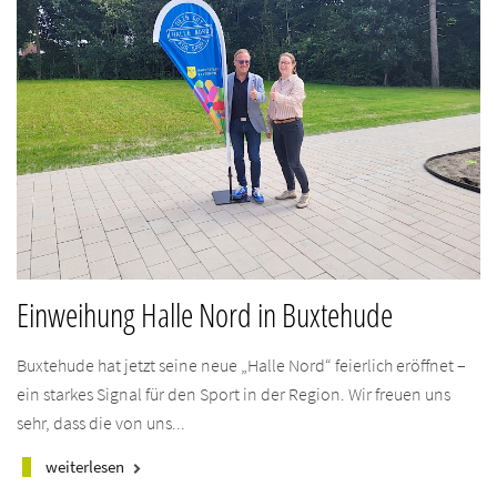
Einweihung Halle Nord in Buxtehude
Buxtehude hat jetzt seine neue „Halle Nord“ feierlich eröffnet –
ein starkes Signal für den Sport in der Region. Wir freuen uns
sehr, dass die von uns...
weiterlesen
keyboard_arrow_right