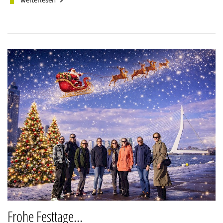
keyboard_arrow_right
Frohe Festtage...