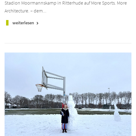
Stadion Moormannskamp in Ritterhude auf More Sports. More
Architecture. – dem...
weiterlesen
keyboard_arrow_right