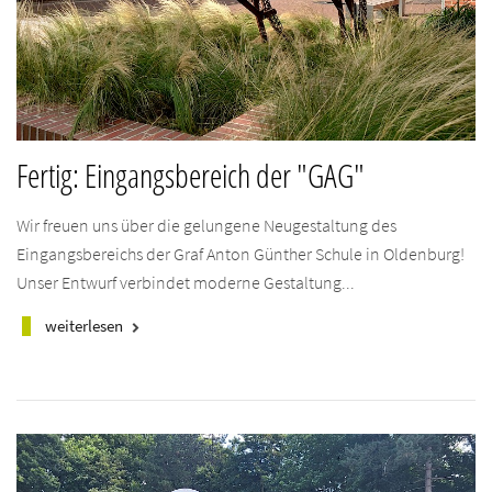
Fertig: Eingangsbereich der "GAG"
Wir freuen uns über die gelungene Neugestaltung des
Eingangsbereichs der Graf Anton Günther Schule in Oldenburg!
Unser Entwurf verbindet moderne Gestaltung...
weiterlesen
keyboard_arrow_right