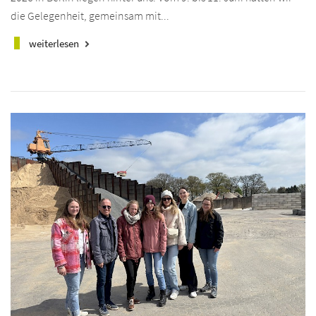
die Gelegenheit, gemeinsam mit...
weiterlesen
keyboard_arrow_right