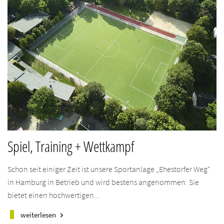
Spiel, Training + Wettkampf
Schon seit einiger Zeit ist unsere Sportanlage „Ehestorfer Weg“
in Hamburg in Betrieb und wird bestens angenommen. Sie
bietet einen hochwertigen...
weiterlesen
keyboard_arrow_right