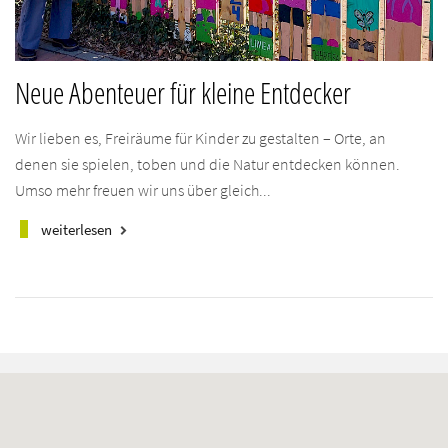
Neue Abenteuer für kleine Entdecker
Wir lieben es, Freiräume für Kinder zu gestalten – Orte, an
denen sie spielen, toben und die Natur entdecken können.
Umso mehr freuen wir uns über gleich...
weiterlesen
keyboard_arrow_right