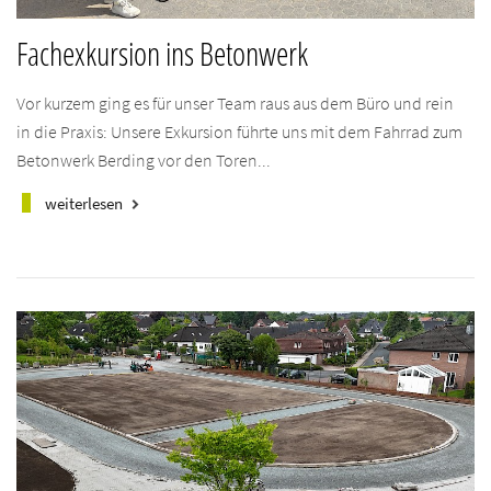
Fachexkursion ins Betonwerk
Vor kurzem ging es für unser Team raus aus dem Büro und rein
in die Praxis: Unsere Exkursion führte uns mit dem Fahrrad zum
Betonwerk Berding vor den Toren...
weiterlesen
keyboard_arrow_right