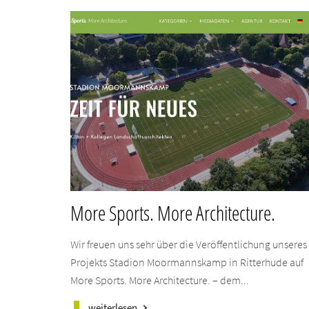
More Sports. More Architecture.
Wir freuen uns sehr über die Veröffentlichung unseres
Projekts Stadion Moormannskamp in Ritterhude auf
More Sports. More Architecture. – dem...
weiterlesen
keyboard_arrow_right