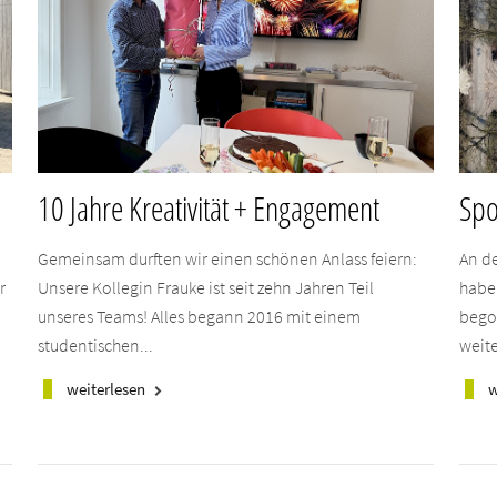
10 Jahre Kreativität + Engagement
Spo
Gemeinsam durften wir einen schönen Anlass feiern:
An d
r
Unsere Kollegin Frauke ist seit zehn Jahren Teil
habe
unseres Teams! Alles begann 2016 mit einem
bego
studentischen...
weite
weiterlesen
w
keyboard_arrow_right