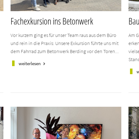
Fachexkursion ins Betonwerk
Bau
Vor kurzem ging es für unser Team raus aus dem Büro
Am G
.
und rein in die Praxis: Unsere Exkursion führte uns mit
erken
dem Fahrrad zum Betonwerk Berding vor den Toren...
viels
Stand
weiterlesen
keyboard_arrow_right
w