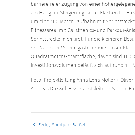
barrierefreier Zugang von einer höhergelegenen
am Hang für Steigerungsläufe. Flächen für Fu
um eine 400-Meter-Laufbahn mit Sprintstrecke
Fitnessareal mit Calisthenics- und Parkour-An
Sprintstrecke in chilirot. Für die kleineren Bes
der Nähe der Vereinsgastronomie. Unser Planu
Quadratmeter Gesamtfläche, davon sind 10.00
Investitionsvolumen beläuft sich auf rund 4,1 M
Foto: Projektleitung Anna Lena Möller + Oliver
Andreas Dressel, Bezirksamtsleiterin Sophie 
keyboard_arrow_left
Fertig: Sportpark Barßel