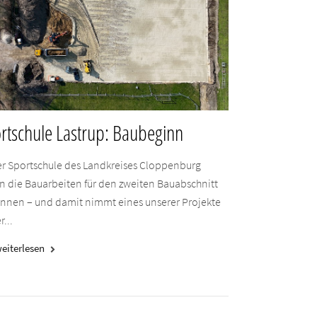
rtschule Lastrup: Baubeginn
er Sportschule des Landkreises Cloppenburg
n die Bauarbeiten für den zweiten Bauabschnitt
nnen – und damit nimmt eines unserer Projekte
r...
eiterlesen
keyboard_arrow_right