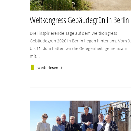
Weltkongress Gebäudegrün in Berlin
Drei inspirierende Tage auf dem Weltkongress
Gebäudegrün 2026 in Berlin liegen hinter uns. Vom 9
bis 11. Juni hatten wir die Gelegenheit, gemeinsam
mit...
weiterlesen
keyboard_arrow_right