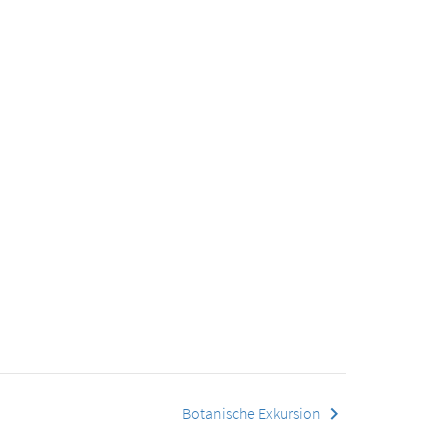
keyboard_arrow_right
Botanische Exkursion