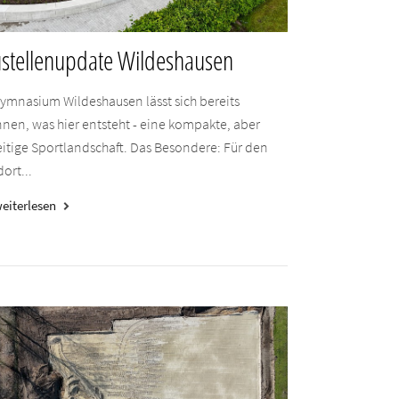
stellenupdate Wildeshausen
ymnasium Wildeshausen lässt sich bereits
nen, was hier entsteht - eine kompakte, aber
eitige Sportlandschaft. Das Besondere: Für den
ort...
eiterlesen
keyboard_arrow_right