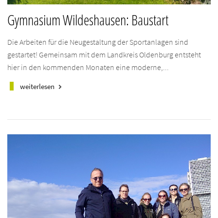
Gymnasium Wildeshausen: Baustart
Die Arbeiten für die Neugestaltung der Sportanlagen sind
gestartet! Gemeinsam mit dem Landkreis Oldenburg entsteht
hier in den kommenden Monaten eine moderne,...
weiterlesen
keyboard_arrow_right