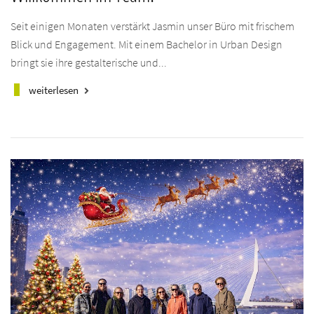
Seit einigen Monaten verstärkt Jasmin unser Büro mit frischem
Blick und Engagement. Mit einem Bachelor in Urban Design
bringt sie ihre gestalterische und...
weiterlesen
keyboard_arrow_right