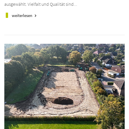
ausgewählt. Vielfalt und Qualität sind...
weiterlesen
keyboard_arrow_right