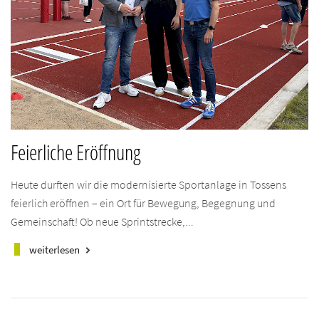
Feierliche Eröffnung
Heute durften wir die modernisierte Sportanlage in Tossens
feierlich eröffnen – ein Ort für Bewegung, Begegnung und
Gemeinschaft! Ob neue Sprintstrecke,...
weiterlesen
keyboard_arrow_right