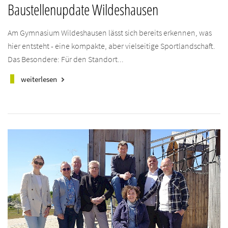
Baustellenupdate Wildeshausen
Am Gymnasium Wildeshausen lässt sich bereits erkennen, was
hier entsteht - eine kompakte, aber vielseitige Sportlandschaft.
Das Besondere: Für den Standort...
weiterlesen
keyboard_arrow_right