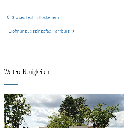
keyboard_arrow_left
Großes Fest in Bockenem
keyboard_arrow_right
Eröffnung Joggingpfad Hamburg
Weitere Neuigkeiten