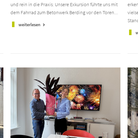
.
und rein in die Praxis: Unsere Exkursion führte uns mit
erken
dem Fahrrad zum Betonwerk Berding vor den Toren...
viels
Stand
weiterlesen
keyboard_arrow_right
w