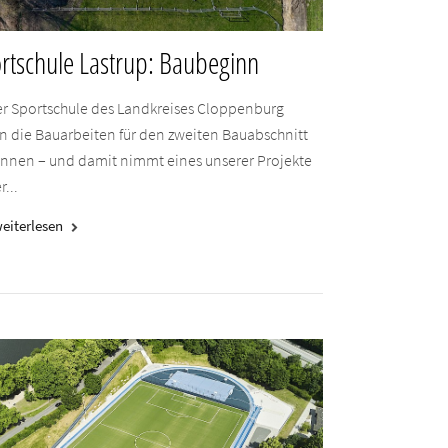
rtschule Lastrup: Baubeginn
er Sportschule des Landkreises Cloppenburg
n die Bauarbeiten für den zweiten Bauabschnitt
nnen – und damit nimmt eines unserer Projekte
r...
eiterlesen
keyboard_arrow_right