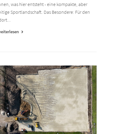
nen, was hier entsteht - eine kompakte, aber
eitige Sportlandschaft. Das Besondere: Für den
ort...
eiterlesen
keyboard_arrow_right