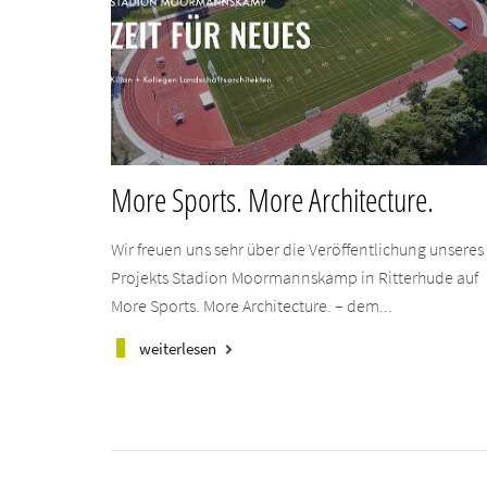
More Sports. More Architecture.
Wir freuen uns sehr über die Veröffentlichung unseres
Projekts Stadion Moormannskamp in Ritterhude auf
More Sports. More Architecture. – dem...
weiterlesen
keyboard_arrow_right