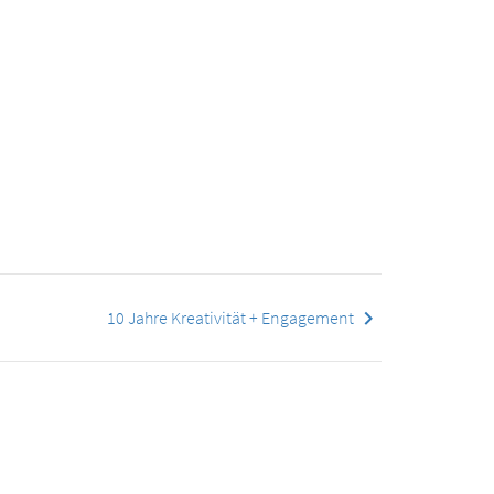
keyboard_arrow_right
10 Jahre Kreativität + Engagement