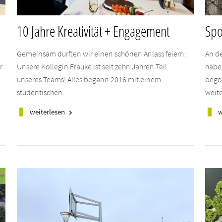
10 Jahre Kreativität + Engagement
Spo
Gemeinsam durften wir einen schönen Anlass feiern:
An d
r
Unsere Kollegin Frauke ist seit zehn Jahren Teil
habe
unseres Teams! Alles begann 2016 mit einem
bego
studentischen...
weite
weiterlesen
w
keyboard_arrow_right