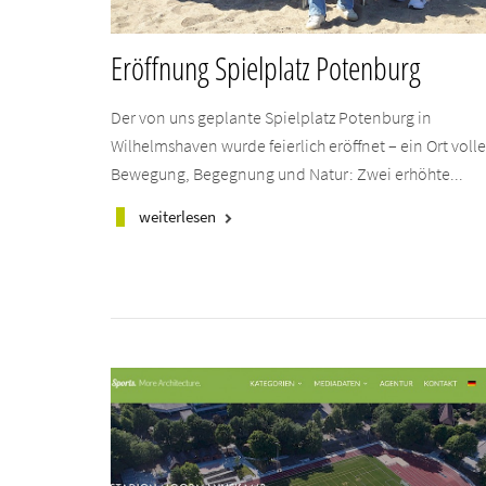
Eröffnung Spielplatz Potenburg
Der von uns geplante Spielplatz Potenburg in
Wilhelmshaven wurde feierlich eröffnet – ein Ort volle
Bewegung, Begegnung und Natur: Zwei erhöhte...
weiterlesen
keyboard_arrow_right