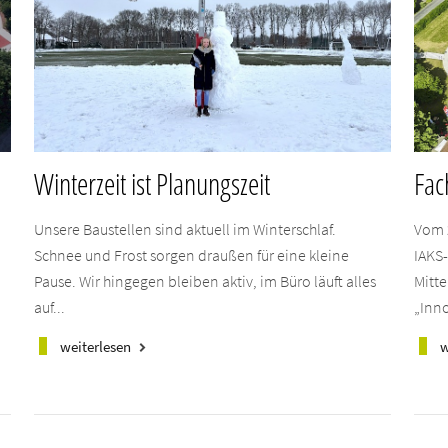
Winterzeit ist Planungszeit
Fac
Unsere Baustellen sind aktuell im Winterschlaf.
Vom 
Schnee und Frost sorgen draußen für eine kleine
IAKS
Pause. Wir hingegen bleiben aktiv, im Büro läuft alles
Mitte
auf...
„Inno
weiterlesen
w
keyboard_arrow_right