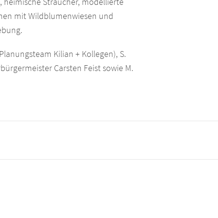
, heimische Sträucher, modellierte
men mit Wildblumenwiesen und
ebung.
(Planungsteam Kilian + Kollegen), S.
rbürgermeister Carsten Feist sowie M.