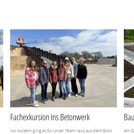
Fachexkursion ins Betonwerk
Bau
Vor kurzem ging es für unser Team raus aus dem Büro
Am G