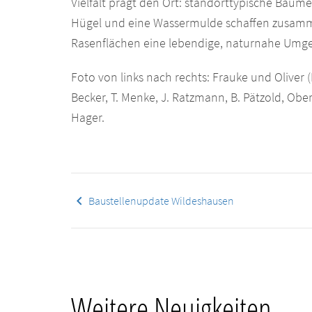
Vielfalt prägt den Ort: standorttypische Bäume
Hügel und eine Wassermulde schaffen zusam
Rasenflächen eine lebendige, naturnahe Umg
Foto von links nach rechts: Frauke und Oliver 
Becker, T. Menke, J. Ratzmann, B. Pätzold, Obe
Hager.
keyboard_arrow_left
Baustellenupdate Wildeshausen
Weitere Neuigkeiten