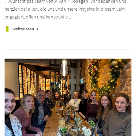
…wünscht das Team von Kilian + Kollegen. Wir bedanken uns
herzlich bei allen, die uns und unsere Projekte in diesem Jahr
engagiert, offen und konstruktiv...
weiterlesen
keyboard_arrow_right