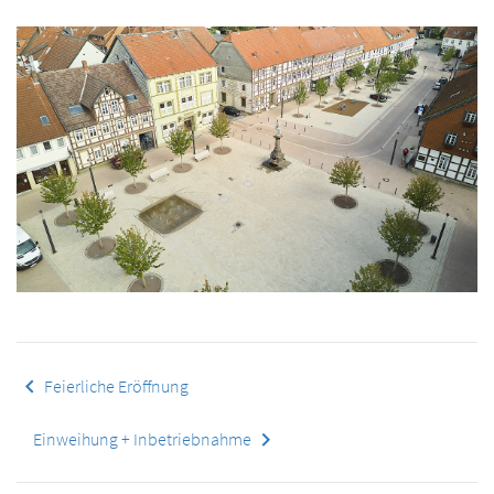
keyboard_arrow_left
Feierliche Eröffnung
keyboard_arrow_right
Einweihung + Inbetriebnahme