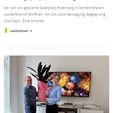
Der von uns geplante Spielplatz Potenburg in Wilhelmshaven
wurde feierlich eröffnet – ein Ort voller Bewegung, Begegnung
und Natur: Zwei erhöhte...
weiterlesen
keyboard_arrow_right