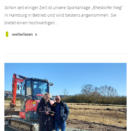
Schon seit einiger Zeit ist unsere Sportanlage „Ehestorfer Weg“
in Hamburg in Betrieb und wird bestens angenommen. Sie
bietet einen hochwertigen...
weiterlesen
keyboard_arrow_right