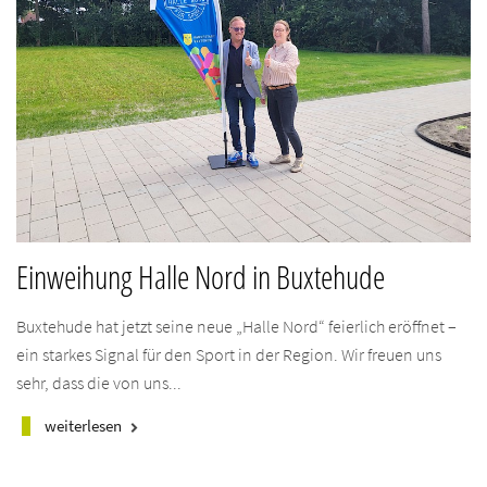
Einweihung Halle Nord in Buxtehude
Buxtehude hat jetzt seine neue „Halle Nord“ feierlich eröffnet –
ein starkes Signal für den Sport in der Region. Wir freuen uns
sehr, dass die von uns...
weiterlesen
keyboard_arrow_right