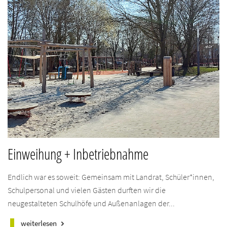
Einweihung + Inbetriebnahme
Endlich war es soweit: Gemeinsam mit Landrat, Schüler*innen,
Schulpersonal und vielen Gästen durften wir die
neugestalteten Schulhöfe und Außenanlagen der...
weiterlesen
keyboard_arrow_right