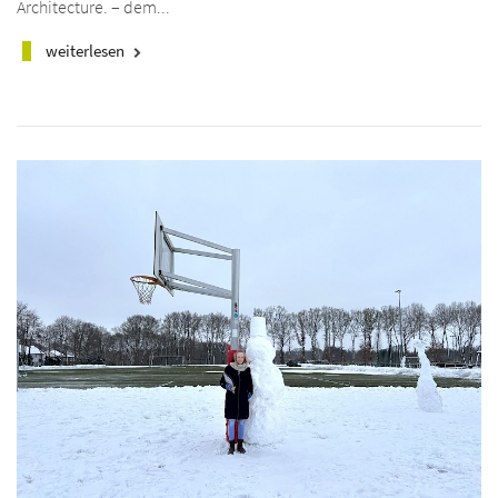
Architecture. – dem...
weiterlesen
keyboard_arrow_right