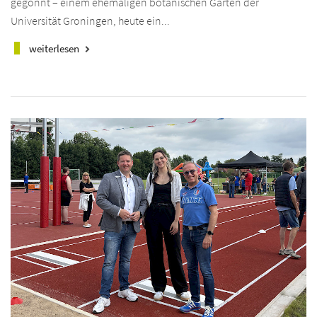
gegönnt – einem ehemaligen botanischen Garten der
Universität Groningen, heute ein...
weiterlesen
keyboard_arrow_right