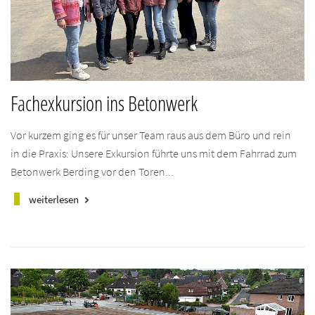
Fachexkursion ins Betonwerk
Vor kurzem ging es für unser Team raus aus dem Büro und rein
in die Praxis: Unsere Exkursion führte uns mit dem Fahrrad zum
Betonwerk Berding vor den Toren...
weiterlesen
keyboard_arrow_right