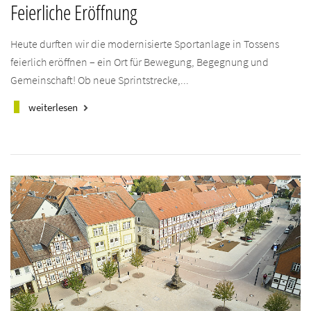
Feierliche Eröffnung
Heute durften wir die modernisierte Sportanlage in Tossens
feierlich eröffnen – ein Ort für Bewegung, Begegnung und
Gemeinschaft! Ob neue Sprintstrecke,...
weiterlesen
keyboard_arrow_right