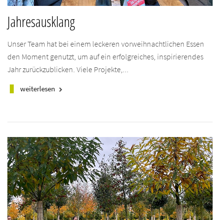
Jahresausklang
Unser Team hat bei einem leckeren vorweihnachtlichen Essen
den Moment genutzt, um auf ein erfolgreiches, inspirierendes
Jahr zurückzublicken. Viele Projekte,...
weiterlesen
keyboard_arrow_right