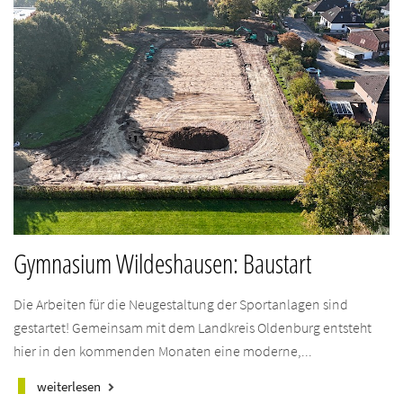
Gymnasium Wildeshausen: Baustart
Die Arbeiten für die Neugestaltung der Sportanlagen sind
gestartet! Gemeinsam mit dem Landkreis Oldenburg entsteht
hier in den kommenden Monaten eine moderne,...
weiterlesen
keyboard_arrow_right