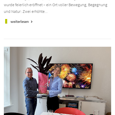
wurde feierlich eröffnet – ein Ort voller Bewegung, Begegnung
und Natur: Zwei erhöhte...
weiterlesen
keyboard_arrow_right